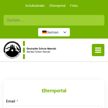
Schulkalender
Elternportal
FAQs
Suche
nach:
German
English
Elternportal
Email