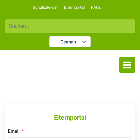
Schulkalender
Elternportal
FAQs
Suche
nach:
German
English
Elternportal
Email