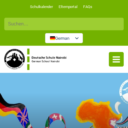
Schulkalender
Elternportal
FAQs
Suche
nach:
German
English