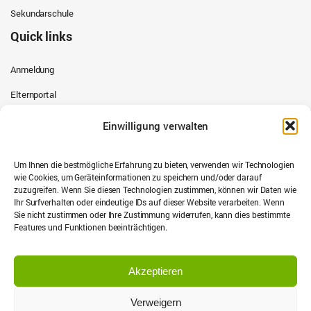
Sekundarschule
Quick links
Anmeldung
Elternportal
Schulkalender
Einwilligung verwalten
Schulbusse
Um Ihnen die bestmögliche Erfahrung zu bieten, verwenden wir Technologien
Stipendien Programm
wie Cookies, um Geräteinformationen zu speichern und/oder darauf
zuzugreifen. Wenn Sie diesen Technologien zustimmen, können wir Daten wie
Datenschutz & Privatsphäre
Ihr Surfverhalten oder eindeutige IDs auf dieser Website verarbeiten. Wenn
Sie nicht zustimmen oder Ihre Zustimmung widerrufen, kann dies bestimmte
Datenschutzrichtlinie
Features und Funktionen beeinträchtigen.
Cookie-Richtlinie
Akzeptieren
Verweigern