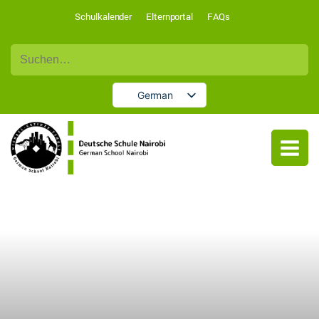
Schulkalender
Elternportal
FAQs
Suche
nach:
German
English