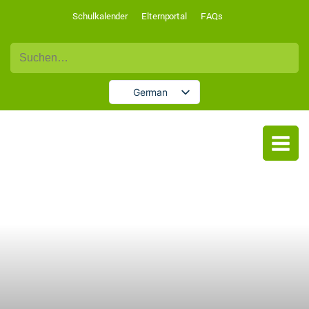
Schulkalender
Elternportal
FAQs
Suche
nach:
German
English