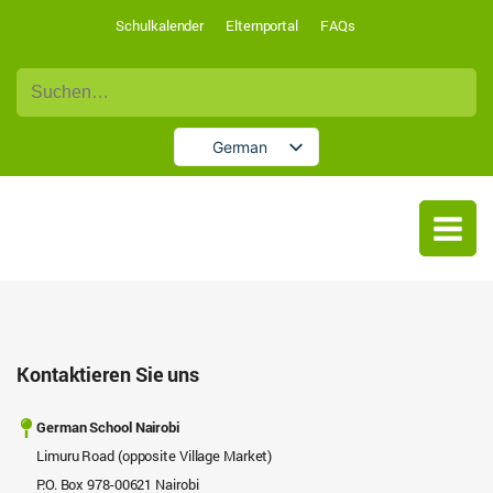
Schulkalender
Elternportal
FAQs
Suche
nach:
German
English
Kontaktieren Sie uns
German School Nairobi
Limuru Road (opposite Village Market)
P.O. Box 978-00621 Nairobi