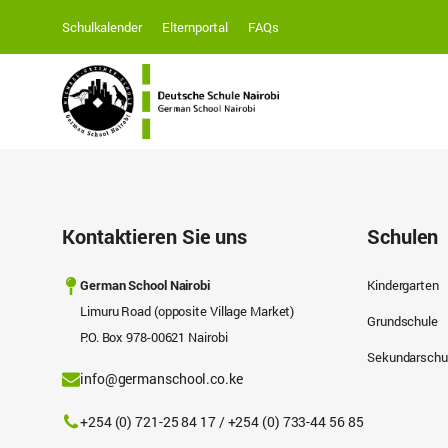
Schulkalender
Elternportal
FAQs
Kontaktieren Sie uns
Schulen
German School Nairobi
Kindergarten
Limuru Road (opposite Village Market)
Grundschule
P.O. Box 978-00621 Nairobi
Sekundarschu
info@germanschool.co.ke
+254 (0) 721-25 84 17 / +254 (0) 733-44 56 85