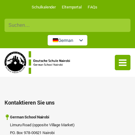
Schulkalender
Elternportal
FAQs
Suche
nach:
German
English
Kontaktieren Sie uns
German School Nairobi
Limuru Road (opposite Village Market)
P.O. Box 978-00621 Nairobi