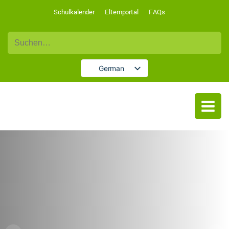
Schulkalender
Elternportal
FAQs
Suche
nach:
German
English