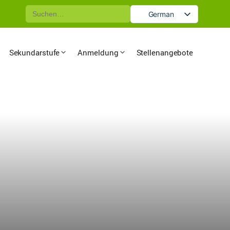
Suche
German
nach:
English
Sekundarstufe
Anmeldung
Stellenangebote