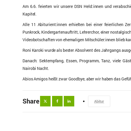
Am 6.6. feierten wir unsere DSN Held:innen und verabschi
Kapitel.
Alle 11 Abiturient:innen erhielten bei einer feierlichen
Punkrock, Kindergartenauftritt, Lehrerchor, einer nostalgis
Videobotschaften von ehemaligen Mitschüler:innen blieb ka
Roni Karoki wurde als bester Absolvent des Jahrgangs ausg
Danach: Sektempfang, Essen, Programm, Tanz, viele Gäst
Nairobi Nacht.
Abios Amigos heißt zwar Goodbye, aber wir haben das Gefüh
Share
Abitur