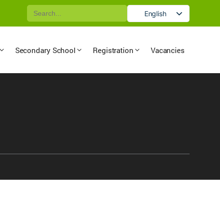
Search
English
for:
German
Secondary School
Registration
Vacancies