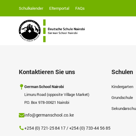
Schulkalender
Elternportal
FAQs
Kontaktieren Sie uns
Schulen
German School Nairobi
Kindergarten
Limuru Road (opposite Village Market)
Grundschule
P.O. Box 978-00621 Nairobi
Sekundarschu
info@germanschool.co.ke
+254 (0) 721-25 84 17 / +254 (0) 733-44 56 85